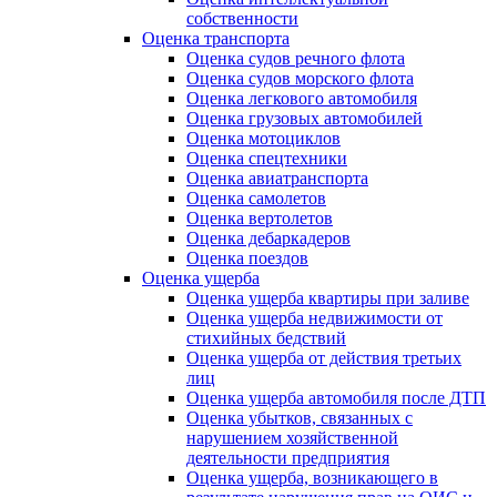
собственности
Оценка транспорта
Оценка судов речного флота
Оценка судов морского флота
Оценка легкового автомобиля
Оценка грузовых автомобилей
Оценка мотоциклов
Оценка спецтехники
Оценка авиатранспорта
Оценка самолетов
Оценка вертолетов
Оценка дебаркадеров
Оценка поездов
Оценка ущерба
Оценка ущерба квартиры при заливе
Оценка ущерба недвижимости от
стихийных бедствий
Оценка ущерба от действия третьих
лиц
Оценка ущерба автомобиля после ДТП
Оценка убытков, связанных с
нарушением хозяйственной
деятельности предприятия
Оценка ущерба, возникающего в