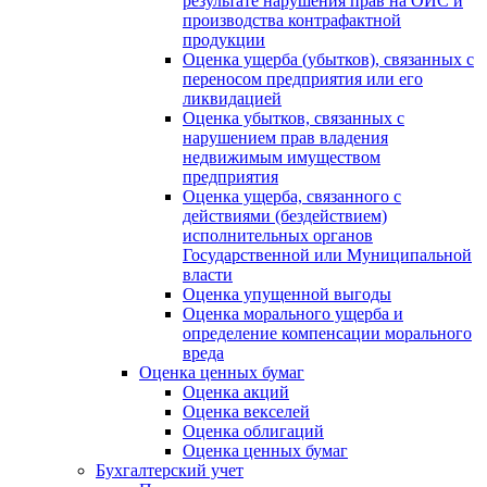
результате нарушения прав на ОИС и
производства контрафактной
продукции
Оценка ущерба (убытков), связанных с
переносом предприятия или его
ликвидацией
Оценка убытков, связанных с
нарушением прав владения
недвижимым имуществом
предприятия
Оценка ущерба, связанного с
действиями (бездействием)
исполнительных органов
Государственной или Муниципальной
власти
Оценка упущенной выгоды
Оценка морального ущерба и
определение компенсации морального
вреда
Оценка ценных бумаг
Оценка акций
Оценка векселей
Оценка облигаций
Оценка ценных бумаг
Бухгалтерский учет