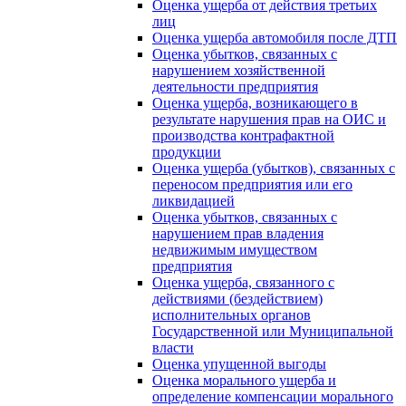
Оценка ущерба от действия третьих
лиц
Оценка ущерба автомобиля после ДТП
Оценка убытков, связанных с
нарушением хозяйственной
деятельности предприятия
Оценка ущерба, возникающего в
результате нарушения прав на ОИС и
производства контрафактной
продукции
Оценка ущерба (убытков), связанных с
переносом предприятия или его
ликвидацией
Оценка убытков, связанных с
нарушением прав владения
недвижимым имуществом
предприятия
Оценка ущерба, связанного с
действиями (бездействием)
исполнительных органов
Государственной или Муниципальной
власти
Оценка упущенной выгоды
Оценка морального ущерба и
определение компенсации морального