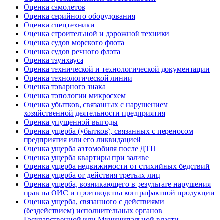
Оценка самолетов
Оценка серийного оборудования
Оценка спецтехники
Оценка строительной и дорожной техники
Оценка судов морского флота
Оценка судов речного флота
Оценка таунхауса
Оценка технической и технологической документации
Оценка технологической линии
Оценка товарного знака
Оценка топологии микросхем
Оценка убытков, связанных с нарушением
хозяйственной деятельности предприятия
Оценка упущенной выгоды
Оценка ущерба (убытков), связанных с переносом
предприятия или его ликвидацией
Оценка ущерба автомобиля после ДТП
Оценка ущерба квартиры при заливе
Оценка ущерба недвижимости от стихийных бедствий
Оценка ущерба от действия третьих лиц
Оценка ущерба, возникающего в результате нарушения
прав на ОИС и производства контрафактной продукции
Оценка ущерба, связанного с действиями
(бездействием) исполнительных органов
Государственной или Муниципальной власти